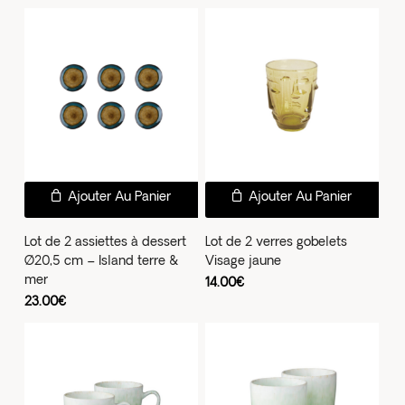
réc
au
plus
anc
Ajouter Au Panier
Ajouter Au Panier
Lot de 2 assiettes à dessert
Lot de 2 verres gobelets
Ø20,5 cm – Island terre &
Visage jaune
mer
14.00
€
23.00
€