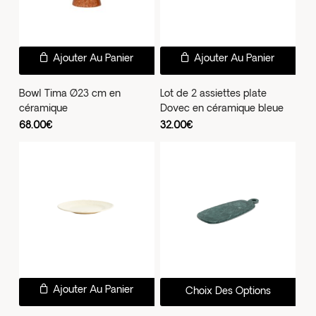
Ajouter Au Panier
Ajouter Au Panier
Bowl Tima Ø23 cm en
Lot de 2 assiettes plate
céramique
Dovec en céramique bleue
68.00
€
32.00
€
Ce
Ajouter Au Panier
Choix Des Options
prod