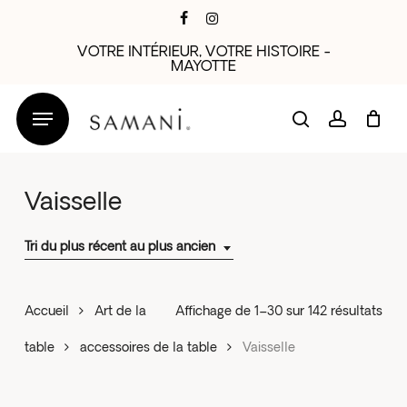
Skip
facebook
instagram
to
VOTRE INTÉRIEUR, VOTRE HISTOIRE -
main
MAYOTTE
content
search
account
Vaisselle
Tri du plus récent au plus ancien
Trié
Accueil
Art de la
Affichage de 1–30 sur 142 résultats
du
table
accessoires de la table
Vaisselle
plus