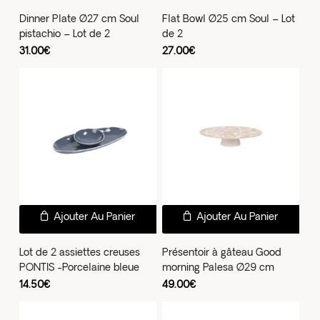
du
du
a
Dinner Plate Ø27 cm Soul
Flat Bowl Ø25 cm Soul – Lot
produit
prod
pistachio – Lot de 2
de 2
plus
31.00
€
27.00
€
vari
Les
opti
peu
être
choi
sur
la
pag
Ajouter Au Panier
Ajouter Au Panier
du
prod
Lot de 2 assiettes creuses
Présentoir à gâteau Good
PONTIS -Porcelaine bleue
morning Palesa Ø29 cm
14.50
€
49.00
€