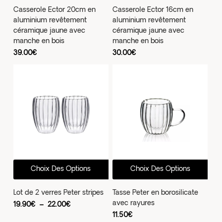
Casserole Ector 20cm en
Casserole Ector 16cm en
aluminium revêtement
aluminium revêtement
céramique jaune avec
céramique jaune avec
manche en bois
manche en bois
39.00
€
30.00
€
Ce
Ce
Choix Des Options
Choix Des Options
produit
prod
a
a
Lot de 2 verres Peter stripes
Tasse Peter en borosilicate
avec rayures
plusieurs
plus
Plage
19.90
€
–
22.00
€
de
11.50
€
variations.
vari
prix :