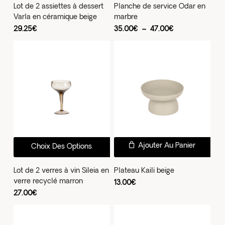
a
Lot de 2 assiettes à dessert
Planche de service Odar en
Varla en céramique beige
marbre
plus
Plage
29.25
€
35.00
€
–
47.00
€
vari
de
prix :
Les
35.00€
à
opti
47.00€
peu
être
choi
sur
la
pag
Ce
Ajouter Au Panier
Choix Des Options
du
produit
prod
a
Lot de 2 verres à vin Sileia en
Plateau Kaili beige
verre recyclé marron
plusieurs
13.00
€
27.00
€
variations.
Les
options