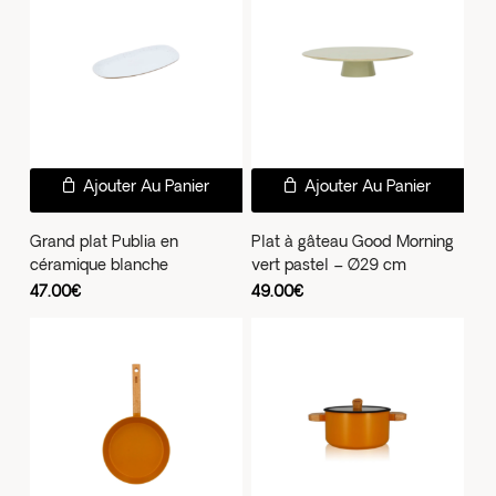
peuvent
être
choisies
sur
la
page
Ajouter Au Panier
Ajouter Au Panier
du
produit
Grand plat Publia en
Plat à gâteau Good Morning
céramique blanche
vert pastel – Ø29 cm
47.00
€
49.00
€