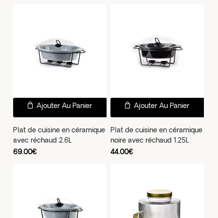
19.90€
Les
Les
à
22.00€
options
opti
peuvent
peu
être
être
choisies
choi
sur
sur
la
la
page
pag
Ajouter Au Panier
Ajouter Au Panier
du
du
produit
prod
Plat de cuisine en céramique
Plat de cuisine en céramique
avec réchaud 2.6L
noire avec réchaud 1.25L
69.00
€
44.00
€