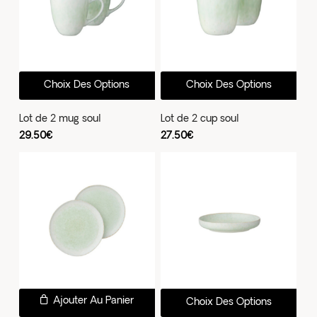
Ce
Ce
Choix Des Options
Choix Des Options
produit
prod
a
a
Lot de 2 mug soul
Lot de 2 cup soul
plusieurs
plus
29.50
€
27.50
€
variations.
vari
Les
Les
options
opti
peuvent
peu
être
être
choisies
choi
sur
sur
la
la
Ce
page
pag
Ajouter Au Panier
Choix Des Options
prod