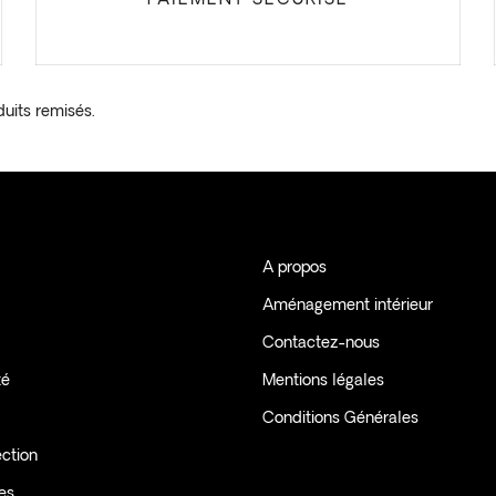
du
produit
duits remisés.
A propos
Aménagement intérieur
Contactez-nous
té
Mentions légales
Conditions Générales
ection
les