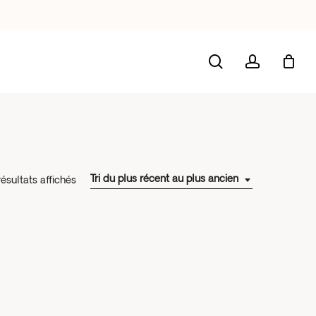
search
account
Tri du plus récent au plus ancien
Trié
résultats affichés
du
plus
récent
au