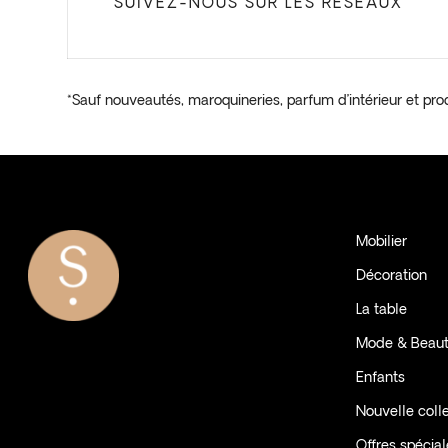
SUIVEZ-NOUS SUR LES RÉSEAUX
*Sauf nouveautés, maroquineries, parfum d’intérieur et pro
Mobilier
Décoration
La table
Mode & Beau
Enfants
Nouvelle coll
Offres spécia