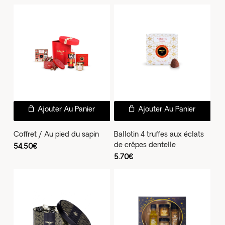
réc
au
plus
anc
Ajouter Au Panier
Ajouter Au Panier
Coffret / Au pied du sapin
Ballotin 4 truffes aux éclats
de crêpes dentelle
54.50
€
5.70
€