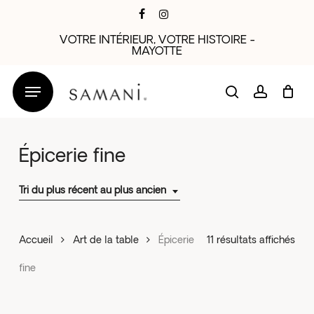
Skip
facebook
instagram
to
VOTRE INTÉRIEUR, VOTRE HISTOIRE -
main
MAYOTTE
content
search
account
Épicerie fine
Tri du plus récent au plus ancien
Trié
Accueil
Art de la table
Épicerie
11 résultats affichés
du
fine
plus