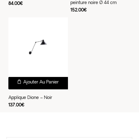
peinture noire Ø 44 cm
84.00
€
152.00
€
Ajouter Au Panier
Applique Dione – Noir
137.00
€