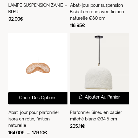
LAMPE SUSPENSION ZANIE –
Abat-jour pour suspension
BLEU
Bisbal en rotin avec finition
naturelle Ø80 cm
92.00
€
118.95
€
Ce
Ajouter Au Panier
Choix Des Options
produit
a
Abat-jour pour plafonnier
Plafonnier Sineu en papier
Isora en rotin, finition
mâché blanc Ø34,5 cm
plusieurs
naturelle
205.11
€
variations.
Plage
164.00
€
–
179.10
€
Les
de