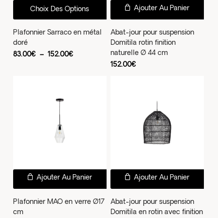
Ce
Ajouter Au Panier
Choix Des Options
produit
a
Plafonnier Sarraco en métal
Abat-jour pour suspension
doré
Domitila rotin finition
plusieurs
naturelle Ø 44 cm
Plage
83.00
€
–
152.00
€
variations.
de
152.00
€
prix :
Les
83.00€
à
options
152.00€
peuvent
être
choisies
sur
la
page
du
Ajouter Au Panier
Ajouter Au Panier
produit
Plafonnier MAO en verre Ø17
Abat-jour pour suspension
cm
Domitila en rotin avec finition