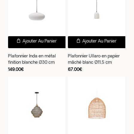
sur
la
pag
du
prod
Ajouter Au Panier
Ajouter Au Panier
Plafonnier Inda en métal
Plafonnier Ullaro en papier
finition blanche Ø30 cm
mâché blanc Ø11,5 cm
149.00
€
67.00
€