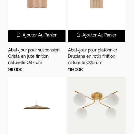
sur
la
pag
du
Ajouter Au Panier
Ajouter Au Panier
prod
Abat-jour pour suspension
Abat-jour pour plafonnier
Crista en jute finition
Druciana en rotin finition
naturelle Ø47 cm
naturelle Ø25 cm
98.00
€
119.00
€