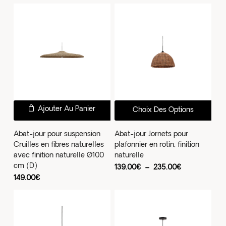
prix :
options
164.00€
à
peuvent
179.10€
être
choisies
sur
la
page
du
Ce
Ajouter Au Panier
Choix Des Options
produit
prod
a
Abat-jour pour suspension
Abat-jour Jornets pour
Cruilles en fibres naturelles
plafonnier en rotin, finition
plus
avec finition naturelle Ø100
naturelle
vari
cm (D)
Plage
139.00
€
–
235.00
€
Les
de
149.00
€
prix :
opti
139.00€
à
peu
235.00€
être
choi