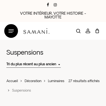
Skip
facebook
instagram
to
VOTRE INTÉRIEUR, VOTRE HISTOIRE -
main
MAYOTTE
content
search
account
Suspensions
Tri du plus récent au plus ancien
Trié
Accueil
Décoration
Luminaires
27 résultats affichés
du
Suspensions
plus