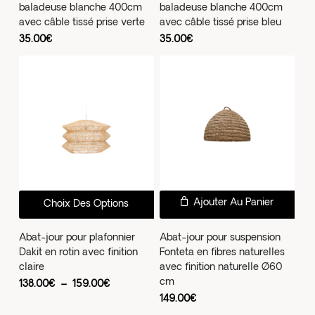
baladeuse blanche 400cm
baladeuse blanche 400cm
avec câble tissé prise verte
avec câble tissé prise bleu
35.00
€
35.00
€
Ce
Ajouter Au Panier
Choix Des Options
produit
a
Abat-jour pour plafonnier
Abat-jour pour suspension
Dakit en rotin avec finition
Fonteta en fibres naturelles
plusieurs
claire
avec finition naturelle Ø60
variations.
cm
Plage
138.00
€
–
159.00
€
Les
de
149.00
€
prix :
options
138.00€