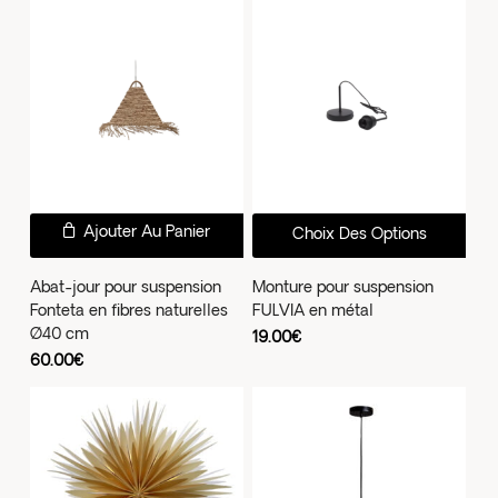
à
peuvent
159.00€
être
choisies
sur
la
page
du
produit
Ce
Ajouter Au Panier
Choix Des Options
prod
a
Abat-jour pour suspension
Monture pour suspension
Fonteta en fibres naturelles
FULVIA en métal
plus
Ø40 cm
19.00
€
vari
60.00
€
Les
opti
peu
être
choi