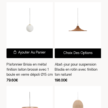
réc
au
plus
anc
Ce
Ajouter Au Panier
Choix Des Options
prod
a
Plafonnier Brisia en métal
Abat-jour pour suspension
finition laiton brossé avec 1
Bladia en rotin avec finition
plus
boule en verre dépoli Ø15 cm
ton naturel
vari
79.60
€
198.00
€
Les
opti
peu
être
choi