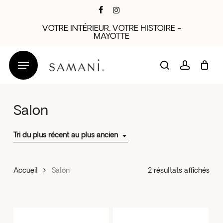
Skip
facebook
instagram
to
VOTRE INTÉRIEUR, VOTRE HISTOIRE -
main
MAYOTTE
content
search
account
Salon
Tri du plus récent au plus ancien
Trié
Accueil
Salon
2 résultats affichés
du
plus