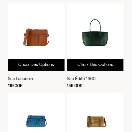
réc
au
plus
anc
Ce
Ce
Choix Des Options
Choix Des Options
produit
prod
a
a
Sac Lecoquin
Sac Édith 1960
plusieurs
plus
119.00
€
189.00
€
variations.
vari
Les
Les
options
opti
peuvent
peu
être
être
choisies
choi