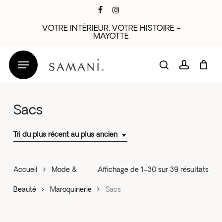
Skip
facebook
instagram
to
VOTRE INTÉRIEUR, VOTRE HISTOIRE -
main
MAYOTTE
content
search
account
Sacs
Tri du plus récent au plus ancien
Trié
Accueil
Mode &
Affichage de 1–30 sur 39 résultats
du
Beauté
Maroquinerie
Sacs
plus