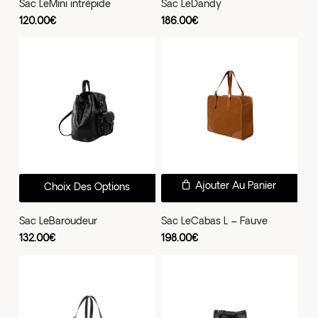
a
a
Sac LeMini intrépide
Sac LeDandy
plusieurs
plus
120.00
€
186.00
€
variations.
vari
Les
Les
options
opti
peuvent
peu
être
être
choisies
choi
sur
sur
la
la
Ce
page
pag
Ajouter Au Panier
Choix Des Options
produit
du
du
a
Sac LeBaroudeur
Sac LeCabas L – Fauve
produit
prod
plusieurs
132.00
€
198.00
€
variations.
Les
options
peuvent