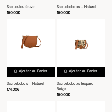
du
du
Sac Loulou fauve
Sac Lebobo xs – Naturel
produit
prod
150.00
€
150.00
€
Ajouter Au Panier
Ajouter Au Panier
Sac Lebobo s – Naturel
Sac Lebobo xs léopard –
Beige
174.00
€
150.00
€