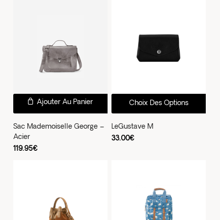
Les
opti
peu
être
choi
sur
la
Ce
pag
Ajouter Au Panier
Choix Des Options
prod
du
a
Sac Mademoiselle George –
LeGustave M
prod
Acier
plus
33.00
€
119.95
€
vari
Les
opti
peu
être
choi