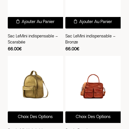
sur
sur
la
la
page
pag
Ajouter Au Panier
Ajouter Au Panier
du
du
Sac LeMini indispensable –
Sac LeMini indispensable –
produit
prod
Scarabée
Bronze
66.00
€
66.00
€
Ce
Ce
Choix Des Options
Choix Des Options
produit
prod