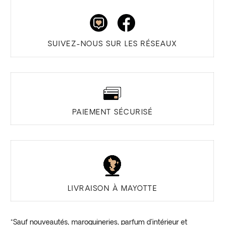
page
pag
du
du
produit
prod
SUIVEZ-NOUS SUR LES RÉSEAUX
PAIEMENT SÉCURISÉ
LIVRAISON À MAYOTTE
*Sauf nouveautés, maroquineries, parfum d’intérieur et