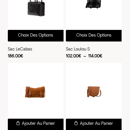
être
choisies
sur
la
Ce
Ce
page
Choix Des Options
Choix Des Options
produit
prod
du
a
a
Sac LeCabas
Sac Loulou S
produit
plusieurs
plus
Plage
186.00
€
102.00
€
–
114.00
€
de
variations.
vari
prix :
102.00€
Les
Les
à
114.00€
options
opti
peuvent
peu
être
être
choisies
choi
sur
sur
la
la
page
pag
Ajouter Au Panier
Ajouter Au Panier