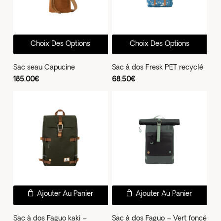
sur
la
pag
Ce
Ce
Choix Des Options
Choix Des Options
du
produit
prod
prod
a
a
Sac seau Capucine
Sac à dos Fresk PET recyclé
plusieurs
plus
185.00
€
68.50
€
variations.
vari
Les
Les
options
opti
peuvent
peu
être
être
choisies
choi
sur
sur
la
la
page
pag
Ajouter Au Panier
Ajouter Au Panier
du
du
Sac à dos Faguo kaki –
Sac à dos Faguo – Vert foncé
produit
prod