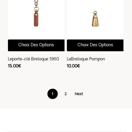
Ce
Ce
Choix Des Options
Choix Des Options
produit
prod
a
a
Leporte-clé Breloque 1960
LaBreloque Pompon
plusieurs
plus
15.00
€
10.00
€
variations.
vari
Les
Les
options
opti
1
2
Next
peuvent
peu
être
être
choisies
choi
sur
sur
la
la