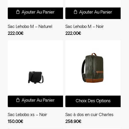
Ajouter Au Panier
Ajouter Au Panier
Sac Lehobo M – Naturel
Sac Lehobo M – Noir
222.00
€
222.00
€
Ce
Ajouter Au Panier
Choix Des Options
prod
a
Sac Lebobo xs – Noir
Sac à dos en cuir Charles
plus
150.00
€
258.90
€
vari