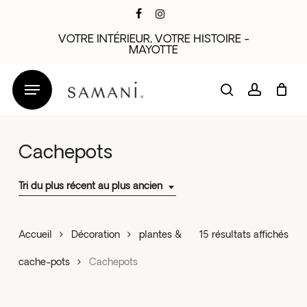
Skip
facebook
instagram
to
VOTRE INTÉRIEUR, VOTRE HISTOIRE -
main
MAYOTTE
content
search
account
Cachepots
Tri du plus récent au plus ancien
Trié
Accueil
Décoration
plantes &
15 résultats affichés
du
cache-pots
Cachepots
plus