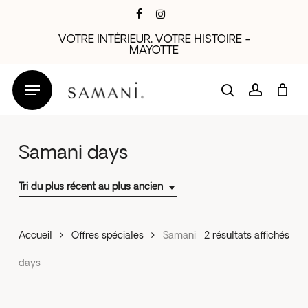
Skip
facebook
instagram
to
VOTRE INTÉRIEUR, VOTRE HISTOIRE -
main
MAYOTTE
content
search
account
Samani days
Tri du plus récent au plus ancien
Trié
Accueil
Offres spéciales
Samani
2 résultats affichés
du
days
plus