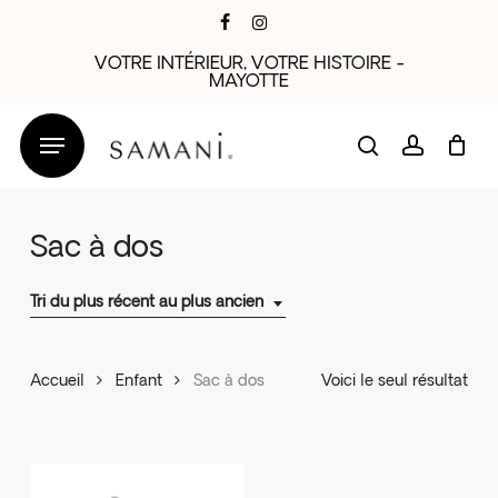
Skip
facebook
instagram
to
VOTRE INTÉRIEUR, VOTRE HISTOIRE -
main
MAYOTTE
content
search
account
Sac à dos
Tri du plus récent au plus ancien
Accueil
Enfant
Sac à dos
Voici le seul résultat