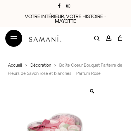
Skip
facebook
instagram
to
VOTRE INTÉRIEUR, VOTRE HISTOIRE -
main
MAYOTTE
content
search
account
Accueil
Décoration
Boîte Coeur Bouquet Parterre de
Fleurs de Savon rose et blanches – Parfum Rose