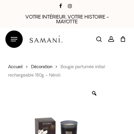
Skip
facebook
instagram
to
VOTRE INTÉRIEUR, VOTRE HISTOIRE -
main
MAYOTTE
content
search
account
Accueil
Décoration
Bougie parfumée initial
rechargeable 180g – Néroli