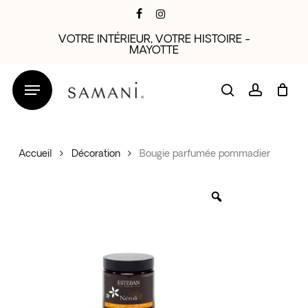
Skip
facebook
instagram
to
VOTRE INTÉRIEUR, VOTRE HISTOIRE -
main
MAYOTTE
content
search
account
Accueil
Décoration
Bougie parfumée pommadier