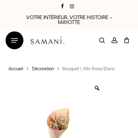
Skip
facebook
instagram
to
VOTRE INTÉRIEUR, VOTRE HISTOIRE -
main
MAYOTTE
content
search
account
Accueil
Décoration
Bouquet L Mix Rose/Blanc