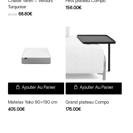
Chaise Yaren – Velours
Petit plateau Compo
Turquoise
156.00
€
Le
Le
68.80
€
86.00
€
prix
prix
initial
actuel
était :
est :
86.00€.
68.80€.
Ajouter Au Panier
Ajouter Au Panier
Matelas Yoko 90×190 cm
Grand plateau Compo
405.00
€
176.00
€