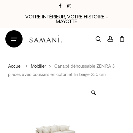
Skip
facebook
instagram
to
VOTRE INTÉRIEUR, VOTRE HISTOIRE -
main
MAYOTTE
content
search
account
Accueil
Mobilier
Canapé déhoussable ZENIRA 3
places avec coussins en coton et lin beige 230 cm