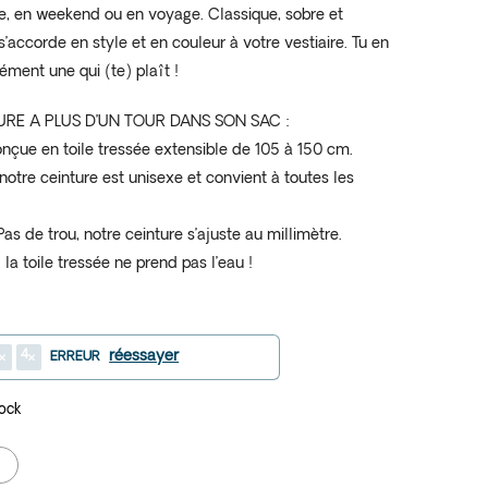
le, en weekend ou en voyage. Classique, sobre et
’accorde en style et en couleur à votre vestiaire. Tu en
ément une qui (te) plaît !
URE A PLUS D’UN TOUR DANS SON SAC :
onçue en toile tressée extensible de 105 à 150 cm.
: notre ceinture est unisexe et convient à toutes les
as de trou, notre ceinture s’ajuste au millimètre.
la toile tressée ne prend pas l’eau !
4
réessayer
ERREUR
tock