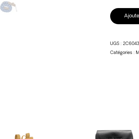
Ajoute
UGS :
2C604
Catégories :
M