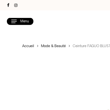
Skip
facebook
instagram
to
main
Menu
content
Accueil
Mode & Beauté
Ceinture FAGUO BLU5