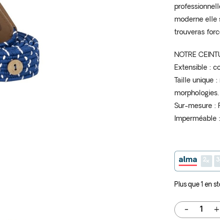
professionnel
moderne elle s
trouveras forc
NOTRE CEINT
Extensible : c
Taille unique 
morphologies.
Sur-mesure : P
Imperméable : 
2
3
Plus que 1 en s