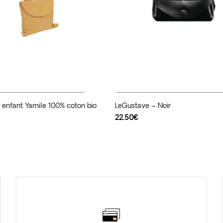
Ajouter Au Panier
Ajouter Au Panier
 enfant Yamile 100% coton bio
LeGustave – Noir
e
22.50
€