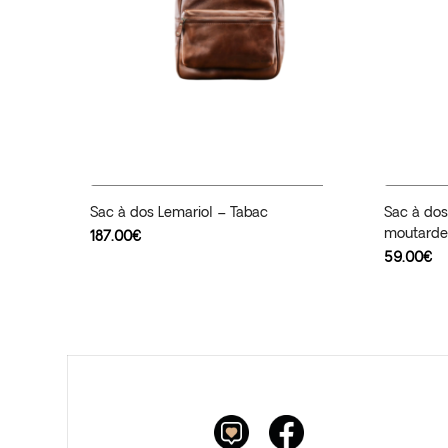
Ajouter Au Panier
Sac à dos Lemariol – Tabac
Sac à dos
moutard
187.00
€
59.00
€