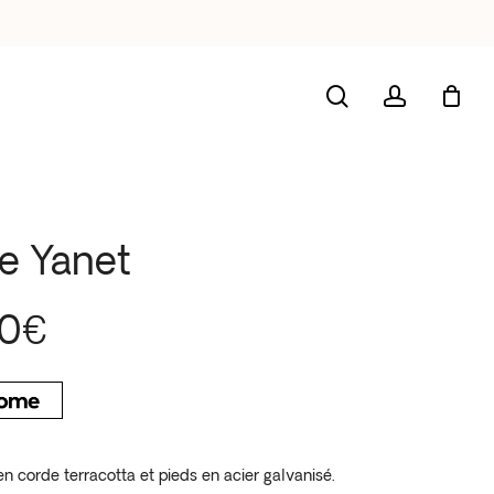
search
account
e Yanet
00
€
n corde terracotta et pieds en acier galvanisé.