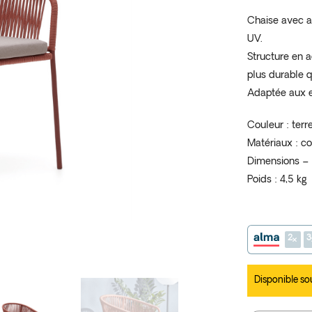
Chaise avec a
UV.
Structure en ac
plus durable qu
Adaptée aux e
Couleur : terr
Matériaux : c
Dimensions –
Poids : 4,5 kg
2
3
Disponible so