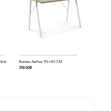
Ajouter Au Panier
rêne
Bureau Aarhus 115×60 CM
319.00
€