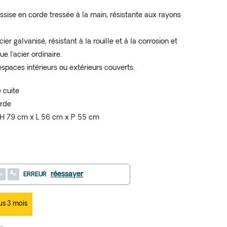
ssise en corde tressée à la main, résistante aux rayons
ier galvanisé, résistant à la rouille et à la corrosion et
e l’acier ordinaire.
spaces intérieurs ou extérieurs couverts.
e cuite
orde
 H 79 cm x L 56 cm x P 55 cm
4
réessayer
ERREUR
us 3 mois