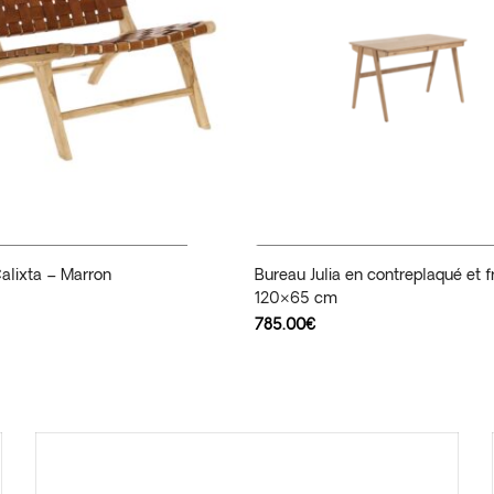
Ajouter Au Panier
Ajouter Au Panier
Calixta – Marron
Bureau Julia en contreplaqué et f
120×65 cm
785.00
€