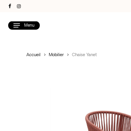
Skip
facebook
instagram
to
main
Menu
content
Accueil
Mobilier
Chaise Yanet