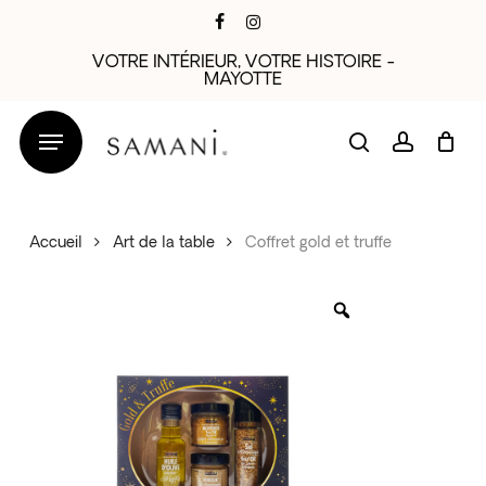
Skip
facebook
instagram
to
VOTRE INTÉRIEUR, VOTRE HISTOIRE -
main
MAYOTTE
content
search
account
Accueil
Art de la table
Coffret gold et truffe