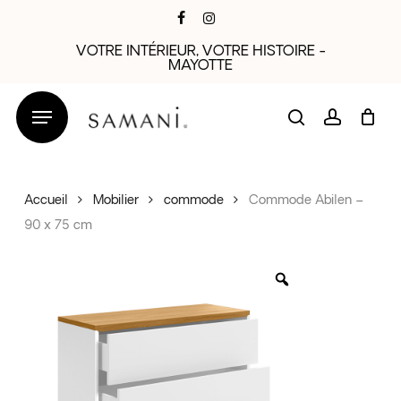
Skip
facebook
instagram
to
VOTRE INTÉRIEUR, VOTRE HISTOIRE -
main
MAYOTTE
content
search
account
Accueil
Mobilier
commode
Commode Abilen –
90 x 75 cm