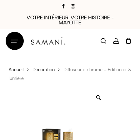
Skip
facebook
instagram
to
VOTRE INTÉRIEUR, VOTRE HISTOIRE -
main
MAYOTTE
content
search
account
Accueil
Décoration
Diffuseur de brume – Edition or &
lumière