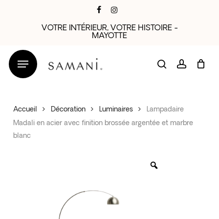
Skip
facebook
instagram
to
VOTRE INTÉRIEUR, VOTRE HISTOIRE -
main
MAYOTTE
content
search
account
Accueil
Décoration
Luminaires
Lampadaire
Madali en acier avec finition brossée argentée et marbre
blanc