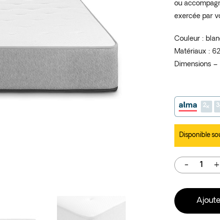
ou accompagné
exercée par 
Couleur : blan
Matériaux : 6
Dimensions – 
2
3
Disponible so
Ajoute