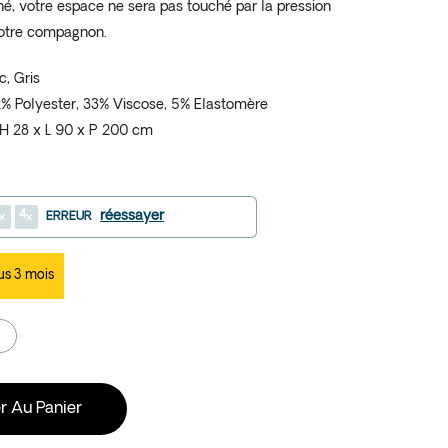
, votre espace ne sera pas touché par la pression
votre compagnon.
c, Gris
2% Polyester, 33% Viscose, 5% Elastomère
H 28 x L 90 x P 200 cm
4
réessayer
ERREUR
us 3 mois
r Au Panier