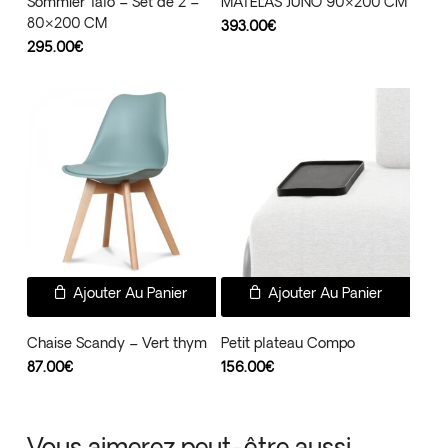
Sommier Talo – Set de 2 –
MATELAS JUNO 90×200 CM
80×200 CM
393.00
€
295.00
€
Ajouter Au Panier
Ajouter Au Panier
Chaise Scandy – Vert thym
Petit plateau Compo
87.00
€
156.00
€