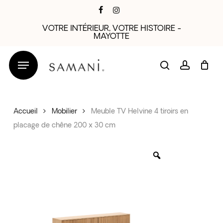
Skip
facebook
instagram
to
VOTRE INTÉRIEUR, VOTRE HISTOIRE -
main
MAYOTTE
content
search
account
Accueil
Mobilier
Meuble TV Helvine 4 tiroirs en
placage de chêne 200 x 30 cm