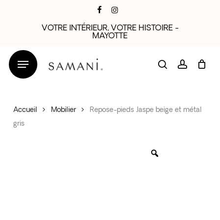
Skip
facebook
instagram
to
VOTRE INTÉRIEUR, VOTRE HISTOIRE -
main
MAYOTTE
content
search
account
Accueil
Mobilier
Repose-pieds Jaspe beige et métal
gris