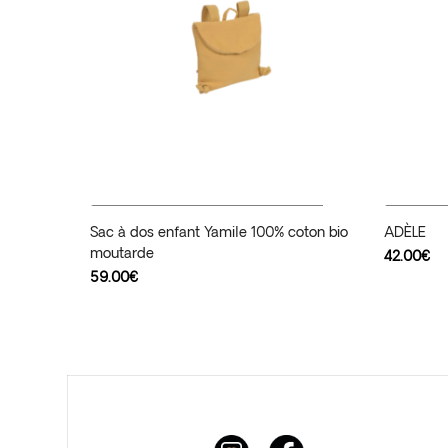
Ajouter Au Panier
C
Sac à dos enfant Yamile 100% coton bio
ADÈLE
moutarde
42.00
€
59.00
€