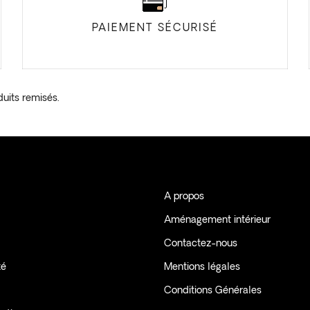
la
page
PAIEMENT SÉCURISÉ
du
produit
duits remisés.
A propos
Aménagement intérieur
Contactez-nous
té
Mentions légales
Conditions Générales