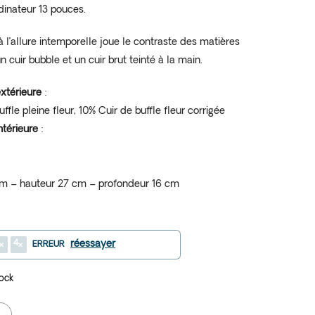
dinateur 13 pouces.
 l’allure intemporelle joue le contraste des matières
n cuir bubble et un cuir brut teinté à la main.
xtérieure
:
ffle pleine fleur, 10% Cuir de buffle fleur corrigée
ntérieure
:
cm – hauteur 27 cm – profondeur 16 cm
4
réessayer
ERREUR
tock