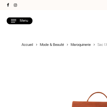
Skip
facebook
instagram
to
main
Menu
content
Accueil
Mode & Beauté
Maroquinerie
Sac l