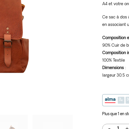
A4 et votre or
Ce sac à dos à
en associant u
Composition e
90% Cuir de bu
Composition i
100% Textile
Dimensions
:
largeur 30.5 
2
3
Plus que 1 en s