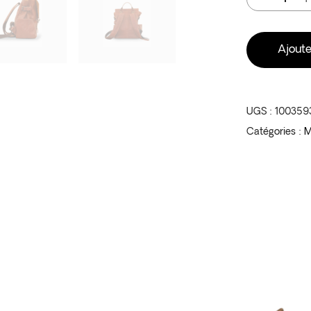
Ajoute
UGS :
100359
Catégories :
M