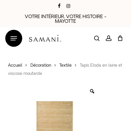
Skip
facebook
instagram
to
VOTRE INTÉRIEUR, VOTRE HISTOIRE -
main
MAYOTTE
content
search
account
Accueil
Décoration
Textile
Tapis Eloda en laine et
viscose moutarde