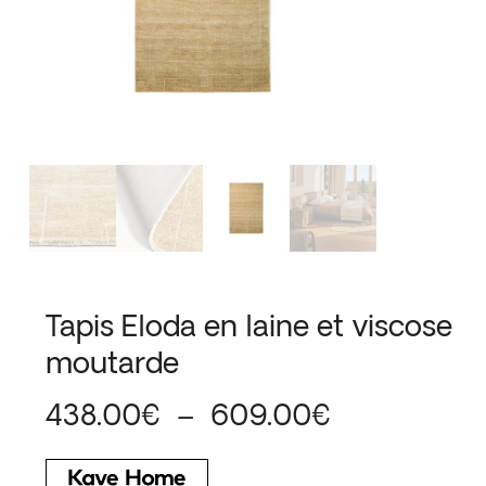
Tapis Eloda en laine et viscose
moutarde
Plage
438.00
€
–
609.00
€
de