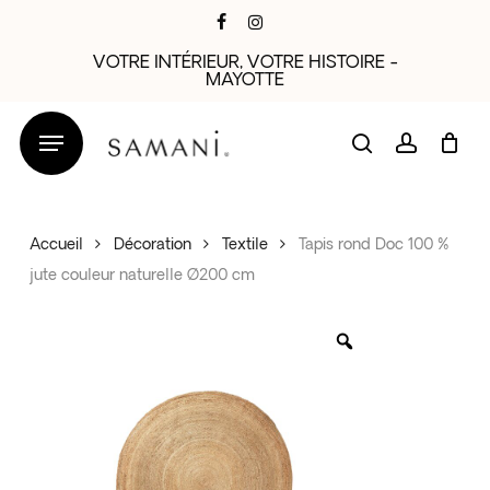
Skip
facebook
instagram
to
VOTRE INTÉRIEUR, VOTRE HISTOIRE -
main
MAYOTTE
content
search
account
Accueil
Décoration
Textile
Tapis rond Doc 100 %
jute couleur naturelle Ø200 cm