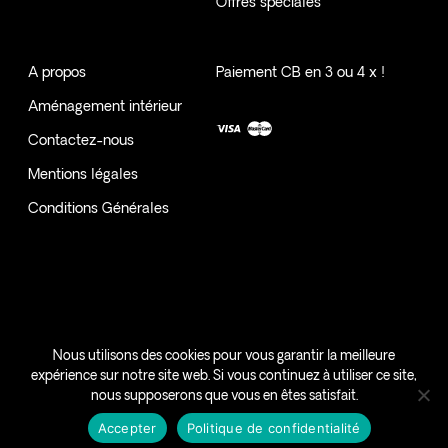
Offres spéciales
A propos
Paiement CB en 3 ou 4 x !
Aménagement intérieur
Contactez-nous
Mentions légales
Conditions Générales
SAMANI | VOTRE INTERIEUR, VOTRE HISTOIRE - MAYOTTE -
Nous utilisons des cookies pour vous garantir la meilleure
expérience sur notre site web. Si vous continuez à utiliser ce site,
#HEREISLOVE
nous supposerons que vous en êtes satisfait.
facebook
instagram
Accepter
Politique de confidentialité