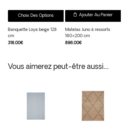
Ce
Ajouter Au Panier
Choix Des Options
produit
a
Banquette Loya beige 128
Matelas Juno à ressorts
cm
160×200 cm
plusieurs
318.00
€
896.00
€
variations.
Les
options
Vous aimerez peut-être aussi…
peuvent
être
choisies
sur
la
page
du
produit