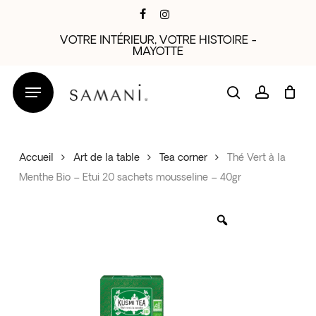
Skip
facebook
instagram
to
VOTRE INTÉRIEUR, VOTRE HISTOIRE -
main
MAYOTTE
content
search
account
Accueil
Art de la table
Tea corner
Thé Vert à la
Menthe Bio – Etui 20 sachets mousseline – 40gr