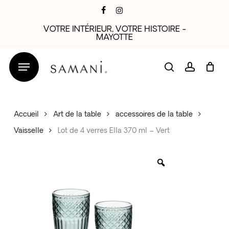
Skip
facebook
instagram
to
VOTRE INTÉRIEUR, VOTRE HISTOIRE -
main
MAYOTTE
content
search
account
Accueil
Art de la table
accessoires de la table
Vaisselle
Lot de 4 verres Ella 370 ml – Vert