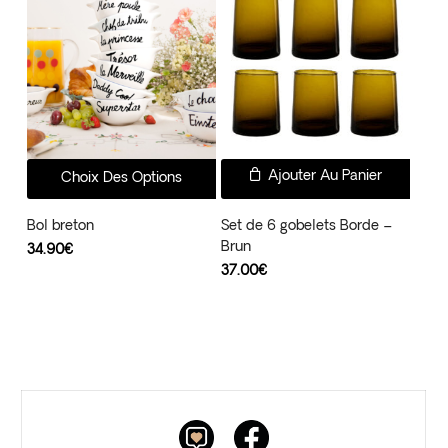
Ce
Ajouter Au Panier
Choix Des Options
produit
a
Bol breton
Set de 6 gobelets Borde –
Brun
plusieurs
34.90
€
37.00
€
variations.
Les
options
peuvent
être
choisies
sur