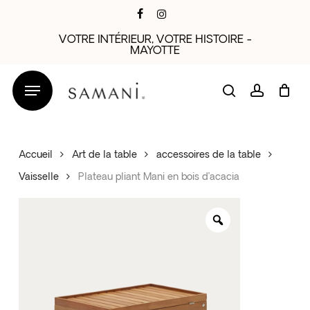
Skip
facebook
instagram
to
VOTRE INTÉRIEUR, VOTRE HISTOIRE -
main
MAYOTTE
content
search
account
Accueil
Art de la table
accessoires de la table
Vaisselle
Plateau pliant Mani en bois d’acacia